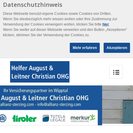
Datenschutzhinweis
Diese Webseite benutzt eigene Cookies sowie Cookies von Dritten.
Wenn Sie diesbezüglich mehr wissen wollen oder Ihre Zustimmung zur
Verwendung der Cookies verweigern wollen, klicken Sie bitte
hier
.
Wenn Sie weiter auf dieser Webseite verweilen und den Button „Akzeptieren“
klicken, stimmen Sie der Verwendung der Cookies zu.
Mehr erfahren
Akzeptieren
VERSICHERUNG